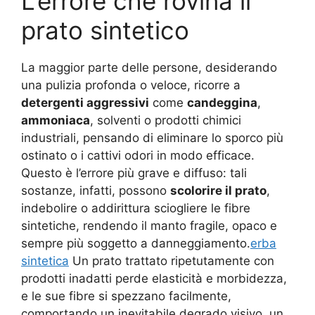
L’errore che rovina il
prato sintetico
La maggior parte delle persone, desiderando
una pulizia profonda o veloce, ricorre a
detergenti aggressivi
come
candeggina
,
ammoniaca
, solventi o prodotti chimici
industriali, pensando di eliminare lo sporco più
ostinato o i cattivi odori in modo efficace.
Questo è l’errore più grave e diffuso: tali
sostanze, infatti, possono
scolorire il prato
,
indebolire o addirittura sciogliere le fibre
sintetiche, rendendo il manto fragile, opaco e
sempre più soggetto a danneggiamento.
erba
sintetica
Un prato trattato ripetutamente con
prodotti inadatti perde elasticità e morbidezza,
e le sue fibre si spezzano facilmente,
comportando un inevitabile degrado visivo, un