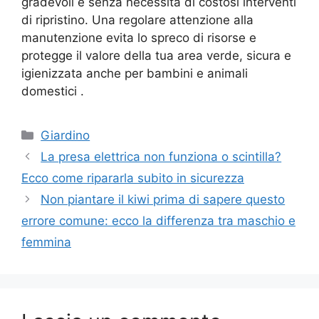
gradevoli e senza necessità di costosi interventi
di ripristino. Una regolare attenzione alla
manutenzione evita lo spreco di risorse e
protegge il valore della tua area verde, sicura e
igienizzata anche per bambini e animali
domestici
.
Categorie
Giardino
La presa elettrica non funziona o scintilla?
Ecco come ripararla subito in sicurezza
Non piantare il kiwi prima di sapere questo
errore comune: ecco la differenza tra maschio e
femmina